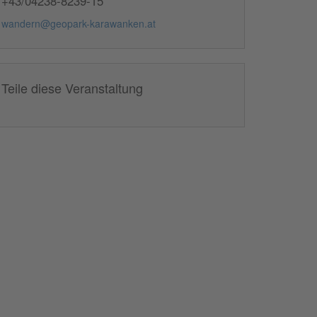
+43/04238-8239-15
wandern@geopark-karawanken.at
Teile diese Veranstaltung