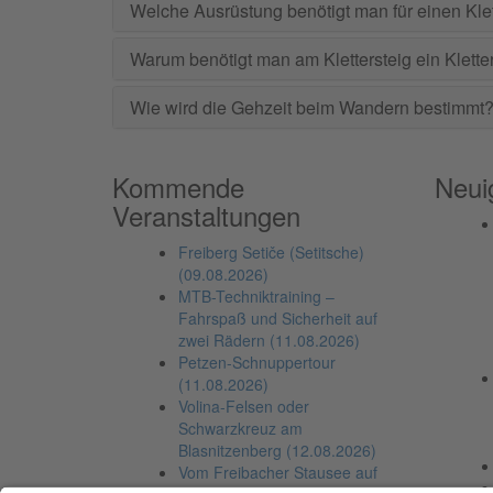
Welche Ausrüstung benötigt man für einen Klet
Warum benötigt man am Klettersteig ein Klette
Wie wird die Gehzeit beim Wandern bestimmt
Kommende
Neui
Veranstaltungen
Freiberg Setiče (Setitsche)
(09.08.2026)
MTB-Techniktraining –
Fahrspaß und Sicherheit auf
zwei Rädern (11.08.2026)
Petzen-Schnuppertour
(11.08.2026)
Volina-Felsen oder
Schwarzkreuz am
Blasnitzenberg (12.08.2026)
Vom Freibacher Stausee auf