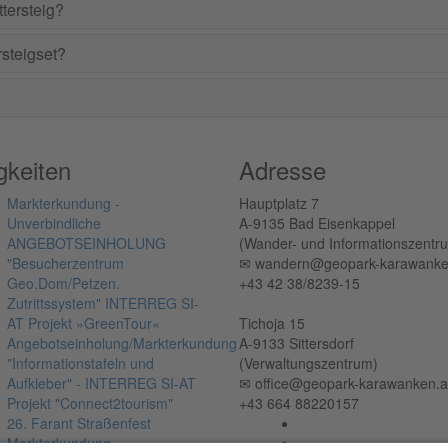
tersteig?
rsteigset?
?
gkeiten
Adresse
Markterkundung -
Hauptplatz 7
Unverbindliche
A-9135 Bad Eisenkappel
ANGEBOTSEINHOLUNG
(Wander- und Informationszentr
"Besucherzentrum
✉︎ wandern@geopark-karawanke
Geo.Dom/Petzen.
+43 42 38/8239-15
Zutrittssystem" INTERREG SI-
AT Projekt »GreenTour«
Tichoja 15
Angebotseinholung/Markterkundung
A-9133 Sittersdorf
"Informationstafeln und
(Verwaltungszentrum)
Aufkleber" - INTERREG SI-AT
✉︎ office@geopark-karawanken.a
Projekt "Connect2tourism"
+43 664 88220157
26. Farant Straßenfest
Markterkundung -