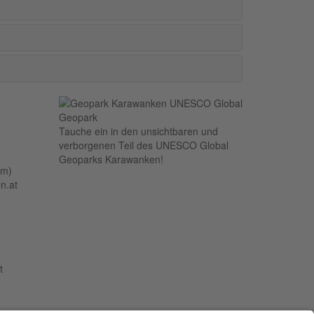
Tauche ein in den unsichtbaren und
verborgenen Teil des UNESCO Global
Geoparks Karawanken!
um)
n.at
t