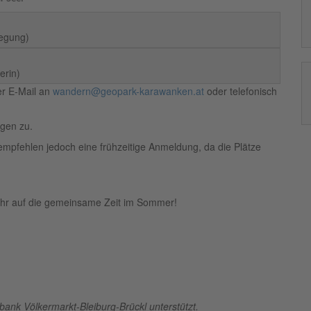
legung)
erin)
er E-Mail an
wandern@geopark-karawanken.at
oder telefonisch
gen zu.
empfehlen jedoch eine frühzeitige Anmeldung, da die Plätze
sehr auf die gemeinsame Zeit im Sommer!
nk Völkermarkt-Bleiburg-Brückl unterstützt.