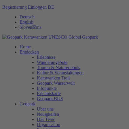
Registrierung
Einloggen
DE
Deutsch
English
Slovenščina
Home
Entdecken
Erlebnisse
Wanderangebote
Touren & Naturerlebnis
Kultur & Veranstaltungen
Karawanken Trail
Geopark Wasserwelt
Infopunkte
Erlebniskarte
Geopark BUS
Geopark
Über uns
Neuigkeiten
Das Team
Organisation