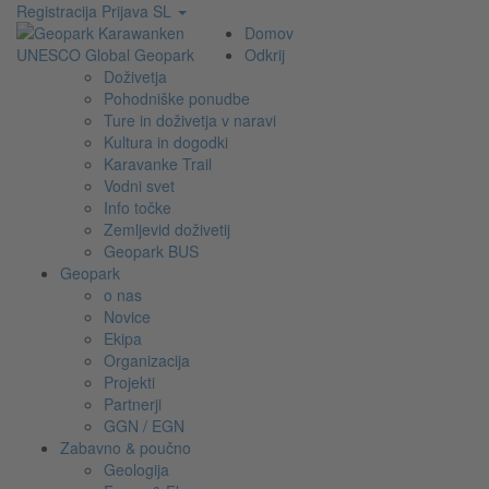
Registracija
Prijava
SL
Domov
Odkrij
Doživetja
Pohodniške ponudbe
Ture in doživetja v naravi
Kultura in dogodki
Karavanke Trail
Vodni svet
Info točke
Zemljevid doživetij
Geopark BUS
Geopark
o nas
Novice
Ekipa
Organizacija
Projekti
Partnerji
GGN / EGN
Zabavno & poučno
Geologija