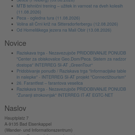
MTB tehnični trening – užitek in varnost na dveh kolesih
(11.08.2026)
Peca - ogledna tura (11.08.2026)
Volina ali Črni križ na Sittersdorferbergu (12.08.2026)
Od Homeliškega jezera na Mali Obir (13.08.2026)
Novice
Raziskava trga - Nezavezujoče PRIDOBIVANJE PONUDB
"Center za obiskovalce Geo.Dom/Peca. Sistem za nadzor
dostopa" INTERREG SI-AT „GreenTour“
Pridobivanje ponudb / Raziskava trga "Informacijske table
in nalepke" - INTERREG SI-AT projekt "Connect2tourism"
26. Farantfest – farantova veselica
Raziskava trga - Nezavezujoče PRIDOBIVANJE PONUDB
"Zunanji strokovnjak" INTERREG IT-AT EGTC-NET
Naslov
Hauptplatz 7
A-9135 Bad Eisenkappel
(Wander- und Informationszentrum)