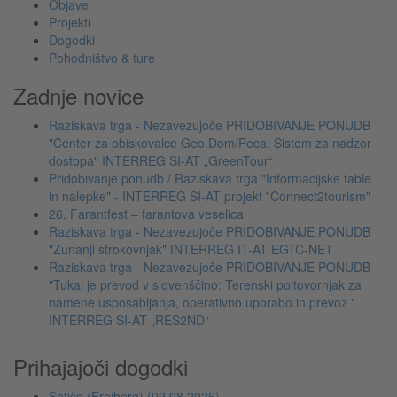
Objave
Projekti
Dogodki
Pohodništvo & ture
Zadnje novice
Raziskava trga - Nezavezujoče PRIDOBIVANJE PONUDB
"Center za obiskovalce Geo.Dom/Peca. Sistem za nadzor
dostopa" INTERREG SI-AT „GreenTour“
Pridobivanje ponudb / Raziskava trga "Informacijske table
in nalepke" - INTERREG SI-AT projekt "Connect2tourism"
26. Farantfest – farantova veselica
Raziskava trga - Nezavezujoče PRIDOBIVANJE PONUDB
"Zunanji strokovnjak" INTERREG IT-AT EGTC-NET
Raziskava trga - Nezavezujoče PRIDOBIVANJE PONUDB
"Tukaj je prevod v slovenščino: Terenski poltovornjak za
namene usposabljanja, operativno uporabo in prevoz "
INTERREG SI-AT „RES2ND“
Prihajajoči dogodki
Setiče (Freiberg) (09.08.2026)